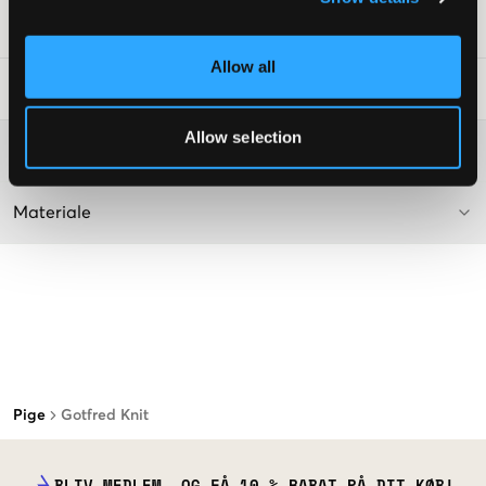
SKU
:
112494-001
Allow all
Råd om tøjvask
:
Allow selection
Washing advice
Materiale
Pige
Gotfred Knit
BLIV MEDLEM, OG FÅ 10 % RABAT PÅ DIT KØB!