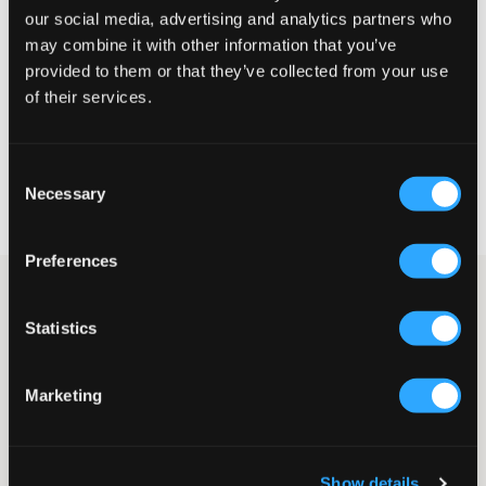
our social media, advertising and analytics partners who
Lille
Perfekt
Stor
may combine it with other information that you’ve
provided to them or that they’ve collected from your use
of their services.
VÆLG EN STØRRELSE
Consent
Hurtig levering
Necessary
Selection
Fri fragt over 499 kr
Fortrydelsesret i 60 dager
Preferences
Striktrøje fra Grunt. Lynlåsen er tone-i-tone, og kraven går lidt
op i halsen. Pasformen er normal, og der er ribbede manchetter
Statistics
nederst og ved ærmeenderne.
Trøje
Strik
Marketing
Lynlås
Ribbede manchetter
Normal pasform
Farve: Navy
Show details