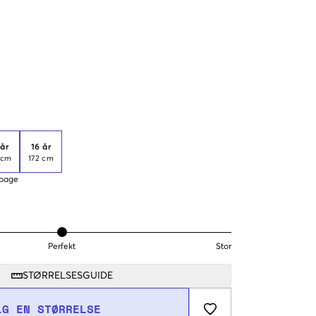
 år
16 år
 cm
172 cm
lbage
Perfekt
Stor
STØRRELSESGUIDE
LG EN STØRRELSE