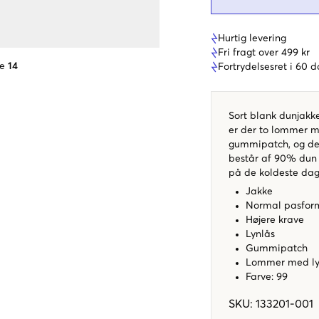
Hurtig levering
Fri fragt over 499 kr
se
14
Fortrydelsesret i 60 
Sort blank dunjakke
er der to lommer m
gummipatch, og den
består af 90% dun 
på de koldeste dag
Jakke
Normal pasfo
Højere krave
Lynlås
Gummipatch
Lommer med ly
Farve: 99
SKU
:
133201-001