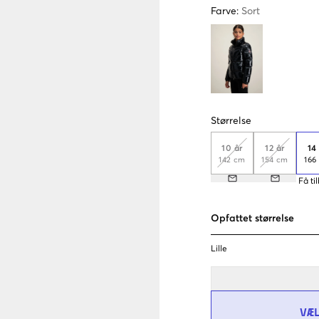
Farve
:
Sort
Størrelse
10 år
12 år
14
142 cm
154 cm
166
Få ti
Opfattet størrelse
Lille
VÆ