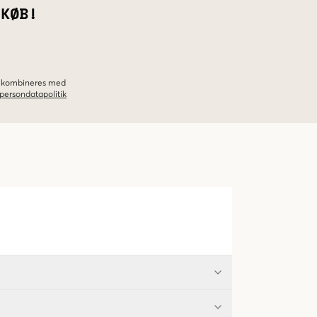
 KØB!
ke kombineres med
persondatapolitik