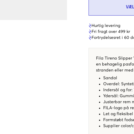
VÆ
Hurtig levering
Fri fragt over 499 kr
Fortrydelsesret i 60 
Fila Tireno Slipper
en behagelig pasfo
stranden eller med 
Sandal​
Overdel: Syntet
Indersål og for: T
Ydersål: Gummi
Justerbar rem m
FILA-logo på r
Let og fleksibel
Formstøbt fods
Supplier color/