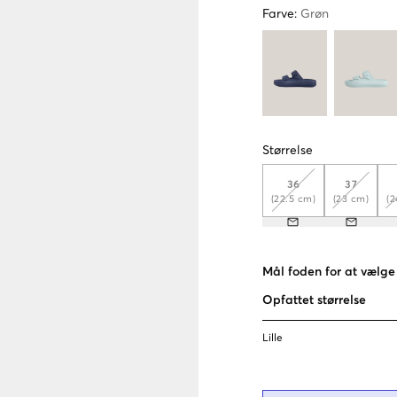
Farve
:
Grøn
Størrelse
36
37
(22.5 cm)
(23 cm)
(2
Mål foden for at vælge 
Opfattet størrelse
Lille