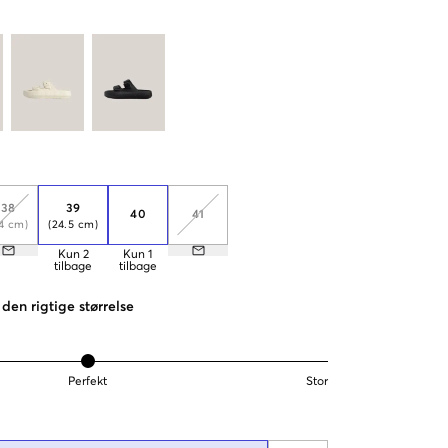
38
39
40
41
4 cm)
(24.5 cm)
Kun
2
Kun
1
tilbage
tilbage
den rigtige størrelse
Perfekt
Stor