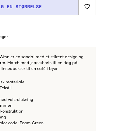
LG EN STØRRELSE
dager
 Wmn er en sandal med et stilrent design og
rm. Match med jeansshorts til en dag på
linnedbukser til en café i byen.
isk materiale​
ekstil​
​
ed velcrolukning​
emmen​
 konstruktion​
eng
color code
:
Foam Green