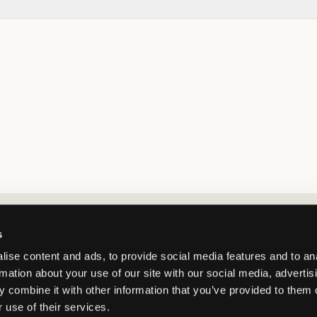
Market switcher
s
ise content and ads, to provide social media features and to an
rmation about your use of our site with our social media, advertis
 combine it with other information that you’ve provided to them o
 use of their services.
Denmark
/
DKK