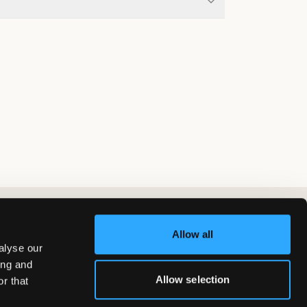
Allow all
alyse our
ing and
Allow selection
r that