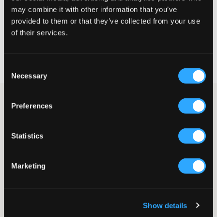
may combine it with other information that you’ve
VÆLG EN STØRRELSE
provided to them or that they’ve collected from your use
of their services.
Hurtig levering
Fri fragt over 499 kr
Consent
Fortrydelsesret i 60 dager
Necessary
Selection
Filtsjakke fra Les Deux. Jakken har krave og knapper foran.
Preferences
Mærkets logo er placeret på ryggen, og der er en patch på
brystet. Nederst og ved ærmekanterne er der ribbede
elastikmanchetter. Denne jakke er perfekt til forår og efterår.
Statistics
Jakke
Krave
Knapper
Marketing
Patcher
Normal pasform
Farve: Olive night
Show details
SKU
:
130580-001