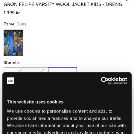
GRØN
FELIPE VARSITY WOOL JACKET KIDS
-
DRENG
1 399 kr
Farve
:
Grøn
Størrelse
134-140
146-152
158-164 cm
Kun
1
tilbage
This website uses cookies
Opfattet størrelse
We use cookies to personalise content and ads, to
provide social media features and to analyse our traffic.
Lille
Perfekt
Stor
We also share information about your use of our site with
our social media, advertising and analytics partners who
STØRRELSESGUIDE