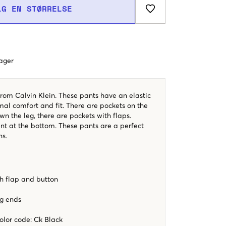
LG EN STØRRELSE
dager
rom Calvin Klein. These pants have an elastic
al comfort and fit. There are pockets on the
wn the leg, there are pockets with flaps.
sent at the bottom. These pants are a perfect
s.
th flap and button
eg ends
color code
:
Ck Black