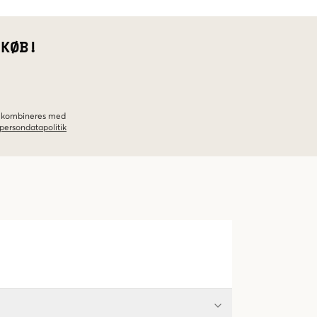
 KØB!
ke kombineres med
persondatapolitik