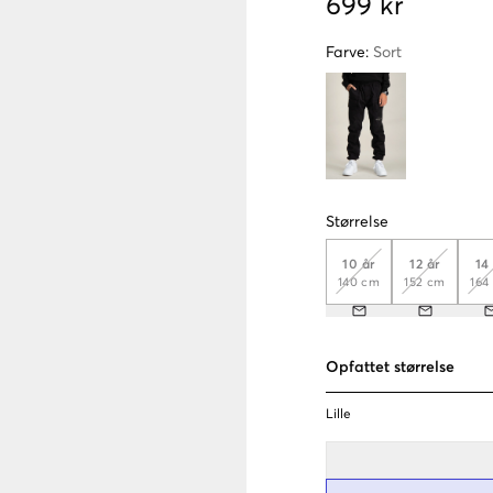
699 kr
Farve
:
Sort
Størrelse
10 år
12 år
14
140 cm
152 cm
164
Opfattet størrelse
Lille