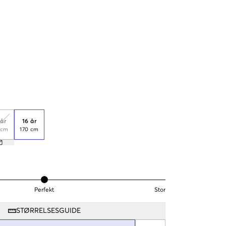
 år
16 år
 cm
170 cm
Perfekt
Stor
STØRRELSESGUIDE