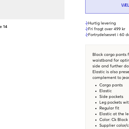
VÆ
Hurtig levering
se
14
Fri fragt over 499 kr
Fortrydelsesret i 60 
Black cargo pants f
waistband for optim
side and further do
Elastic is also pre
complement to jean
Cargo pants
Elastic
Side pockets
Leg pockets wi
Regular fit
Elastic at the l
Color: Ck Black
Supplier color/