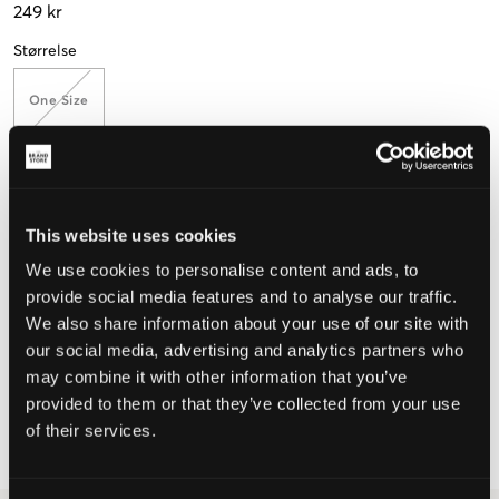
249 kr
Størrelse
One Size
Opfattet størrelse
This website uses cookies
Lille
Perfekt
Stor
We use cookies to personalise content and ads, to
provide social media features and to analyse our traffic.
We also share information about your use of our site with
VÆLG EN STØRRELSE
our social media, advertising and analytics partners who
may combine it with other information that you’ve
provided to them or that they’ve collected from your use
Hurtig levering
of their services.
Fri fragt over 499 kr
Fortrydelsesret i 60 dager