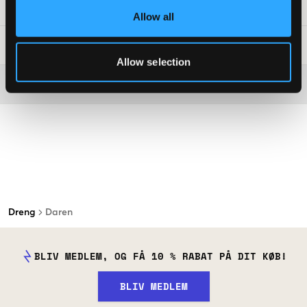
SKU
:
123606-001
Allow all
Råd om tøjvask
:
Allow selection
Washing advice
Dreng
Daren
BLIV MEDLEM, OG FÅ 10 % RABAT PÅ DIT KØB!
BLIV MEDLEM