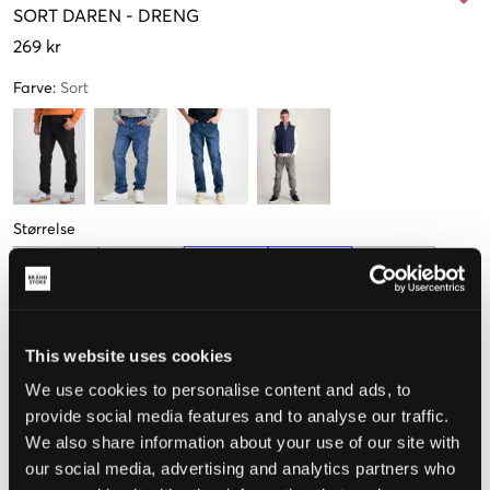
SORT
DAREN
-
DRENG
269 kr
Farve
:
Sort
Størrelse
9-10 år
10-11 år
12-13 år
14-15 år
15-16 år
134-140cm
140-146cm
152-158cm
164-170cm
170-176cm
This website uses cookies
Hvis du ligger mellem to størrelser, anbefaler vi, at du går en
størrelse ned.
We use cookies to personalise content and ads, to
provide social media features and to analyse our traffic.
Opfattet størrelse
We also share information about your use of our site with
our social media, advertising and analytics partners who
Lille
Perfekt
Stor