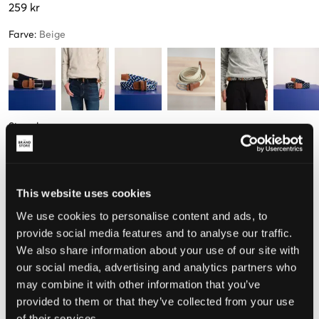
259 kr
Farve
:
Beige
Størrelse
97 cm
107 cm
This website uses cookies
Opfattet størrelse
We use cookies to personalise content and ads, to
provide social media features and to analyse our traffic.
Lille
Perfekt
Stor
We also share information about your use of our site with
our social media, advertising and analytics partners who
STØRRELSESGUIDE
may combine it with other information that you’ve
provided to them or that they’ve collected from your use
VÆLG EN STØRRELSE
of their services.