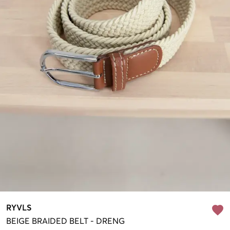
RYVLS
BEIGE
BRAIDED BELT
-
DRENG