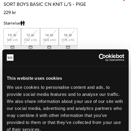
SORT
BOYS BASIC CN KNIT L/S
-
PIGE
229 kr
Størrelse
Clone modal
10 år
12 år
14 år
16 år
140 cm
(152 cm)
(164 cm)
(176 cm)
Opfattet størrelse
Lille
Perfekt
Stor
This website uses cookies
We use cookies to personalise content and ads, to
STØRRELSESGUIDE
provide social media features and to analyse our traffic.
VÆLG EN STØRRELSE
We also share information about your use of our site with
our social media, advertising and analytics partners who
may combine it with other information that you’ve
Hurtig levering
provided to them or that they’ve collected from your use
Fri fragt over 499 kr
of their services.