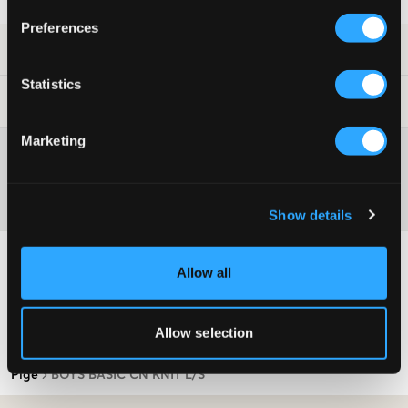
Fortrydelsesret i 60 dager
Preferences
SKU
:
115807-004
Statistics
Råd om tøjvask
:
Marketing
Washing advice
Materiale
Show details
Allow all
Allow selection
Pige
BOYS BASIC CN KNIT L/S