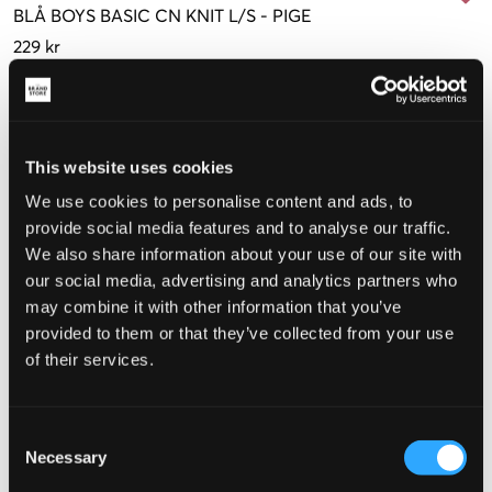
BLÅ
BOYS BASIC CN KNIT L/S
-
PIGE
229 kr
Størrelse
Clone modal
10 år
12 år
14 år
16 år
140 cm
(152 cm)
(164 cm)
(176 cm)
This website uses cookies
We use cookies to personalise content and ads, to
provide social media features and to analyse our traffic.
Opfattet størrelse
We also share information about your use of our site with
our social media, advertising and analytics partners who
Lille
Perfekt
Stor
may combine it with other information that you’ve
STØRRELSESGUIDE
provided to them or that they’ve collected from your use
of their services.
VÆLG EN STØRRELSE
Consent
Hurtig levering
Necessary
Selection
Fri fragt over 499 kr