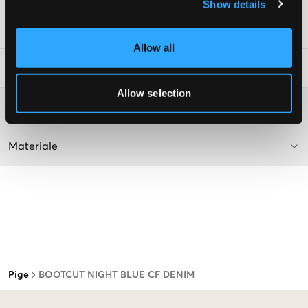
Farve: Night Blue Comfort
Show details
SKU
:
132632-001
Allow all
Råd om tøjvask
:
Allow selection
Washing advice
Materiale
Pige
BOOTCUT NIGHT BLUE CF DENIM