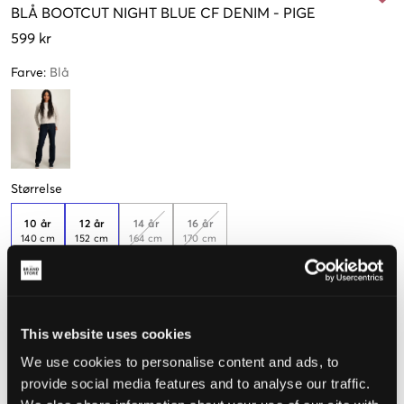
BLÅ
BOOTCUT NIGHT BLUE CF DENIM
-
PIGE
599 kr
Farve
:
Blå
Størrelse
10 år
12 år
14 år
16 år
140 cm
152 cm
164 cm
170 cm
Kun
1
Kun
1
tilbage
tilbage
Opfattet størrelse
This website uses cookies
We use cookies to personalise content and ads, to
Lille
Perfekt
Stor
provide social media features and to analyse our traffic.
STØRRELSESGUIDE