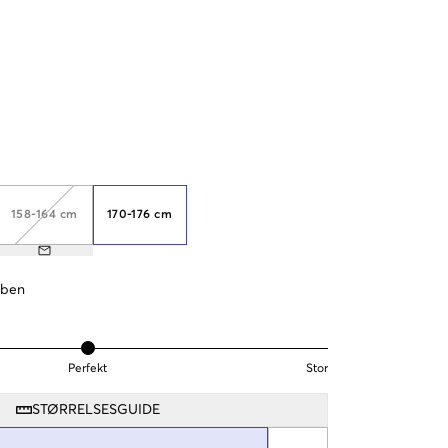
158-164 cm
170-176 cm
 ben
Perfekt
Stor
STØRRELSESGUIDE