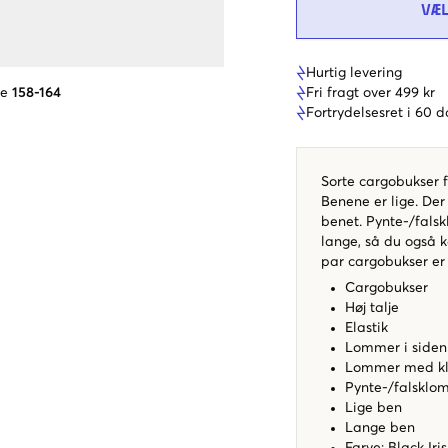
VÆ
Hurtig levering
Fri fragt over 499 kr
se
158-164
Fortrydelsesret i 60 
Sorte cargobukser fr
Benene er lige. De
benet. Pynte-/falsk
lange, så du også 
par cargobukser er
Cargobukser
Høj talje
Elastik
Lommer i siden
Lommer med k
Pynte-/falskl
Lige ben
Lange ben
Farve: Black Iri