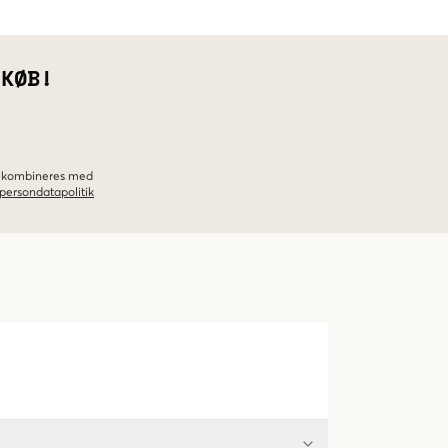
 KØB!
ke kombineres med
persondatapolitik