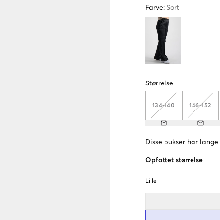
Farve
:
Sort
Størrelse
134-140
146-152
Disse bukser har lange
Opfattet størrelse
Lille