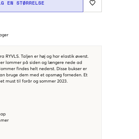
LG EN STØRRELSE
dager
a RYVLS. Taljen er høj og har elastik øverst.
r er lommer på siden og længere nede ad
lommer findes helt nederst. Disse bukser er
kan bruge dem med et opsmøg forneden. Et
 et must til forår og sommer 2023.
lap
ommer
s