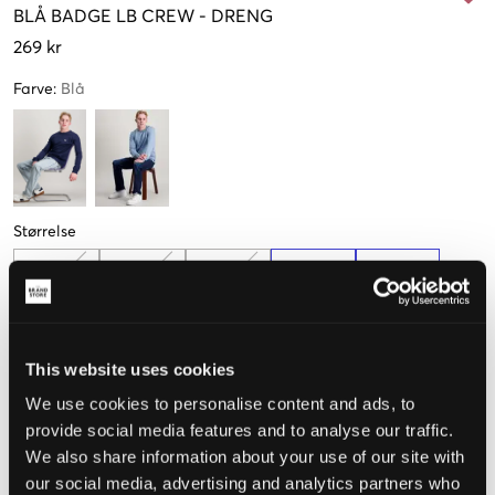
BLÅ
BADGE LB CREW
-
DRENG
269 kr
Farve
:
Blå
Størrelse
9-10 år
10-11 år
12-13 år
14-15 år
15-16 år
134-140cm
140-146cm
152-158cm
164-170cm
170-176cm
Få tilbage
This website uses cookies
Opfattet størrelse
We use cookies to personalise content and ads, to
provide social media features and to analyse our traffic.
Lille
Perfekt
Stor
We also share information about your use of our site with
STØRRELSESGUIDE
our social media, advertising and analytics partners who