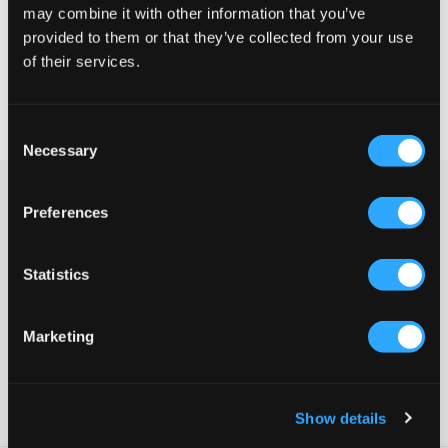
may combine it with other information that you’ve
VÆLG EN STØRRELSE
provided to them or that they’ve collected from your use
of their services.
Hurtig levering
Fri fragt over 499 kr
Consent
Fortrydelsesret i 60 dager
Necessary
Selection
Mørkeblå sweatshirt fra Lee. Trøjen har rund halsudskæring og
Preferences
en normal pasform. Mærkets logo sidder på en patch, og den er
placeret på brystet. Ribbet manchetter findes forneden og ved
ærmeslutningen.
Statistics
Sweatshirt
Rund halsudskæring
Normal pasform
Marketing
Patch
Ribbet manchetter
Farve: Navy Blazer
Show details
SKU
:
123562-002