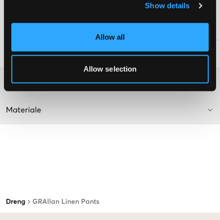
Show details
Farve: Hvid
SKU
:
112482-003
Allow all
Råd om tøjvask
:
Allow selection
Washing advice
Materiale
Dreng
GRAllan Linen Pants