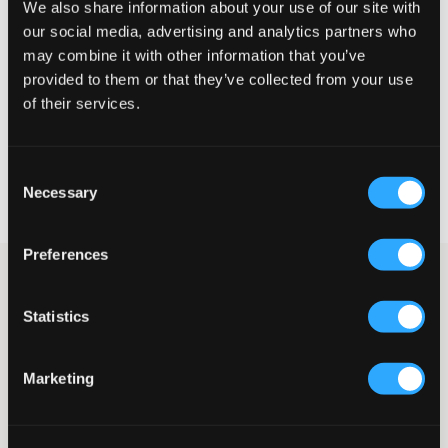
We also share information about your use of our site with
Lille
Perfekt
Stor
our social media, advertising and analytics partners who
may combine it with other information that you’ve
provided to them or that they’ve collected from your use
of their services.
VÆLG EN STØRRELSE
Consent
Hurtig levering
Necessary
Selection
Fri fragt over 499 kr
Fortrydelsesret i 60 dager
Preferences
Vita bukser i linnedesign fra Grunt. I taljen er der elastik og
snøring, og der er lommer i siden. Match gerne disse sammen
Statistics
med den tilhørende skjorte for et helt sæt.
Bukser
Elastik
Marketing
Snøring
Sidelommer
Normal pasform
Falsk lomme bagpå