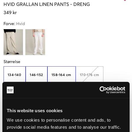
HVID
GRALLAN LINEN PANTS
-
DRENG
349 kr
Farve
:
Hvid
Størrelse
134-140
146-152
158-164 cm
170-176 cm
182-188 cm
Kun
2
This website uses cookies
tilbage
We use cookies to personalise content and ads, to
provide social media features and to analyse our traffic.
Opfattet størrelse