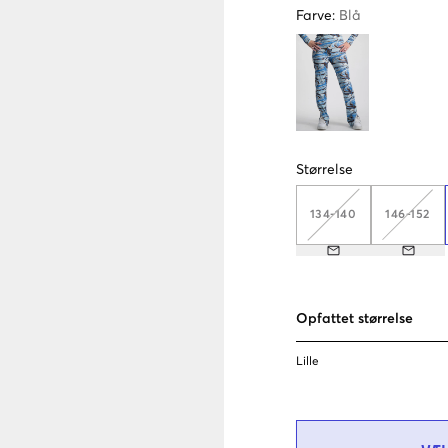
Farve
:
Blå
Størrelse
134-140
146-152
Opfattet størrelse
Lille