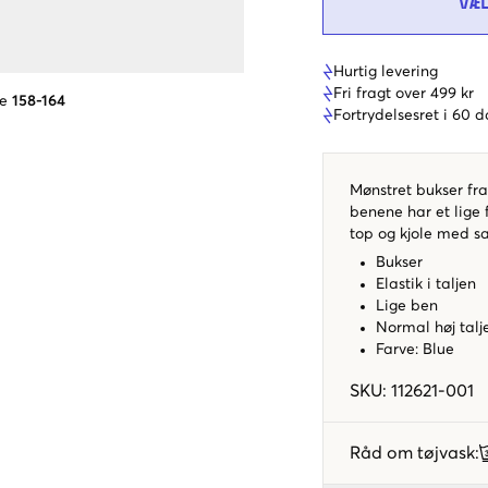
VÆ
Hurtig levering
Fri fragt over 499 kr
se
158-164
Fortrydelsesret i 60 
Mønstret bukser fra 
benene har et lige f
top og kjole med 
Bukser
Elastik i taljen
Lige ben
Normal høj talj
Farve: Blue
SKU
:
112621-001
Råd om tøjvask
: