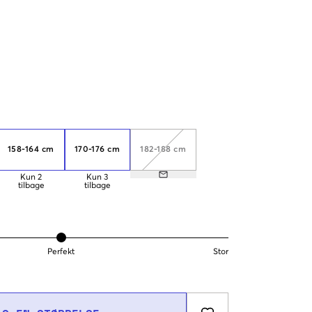
158-164 cm
170-176 cm
182-188 cm
Kun
2
Kun
3
tilbage
tilbage
Perfekt
Stor