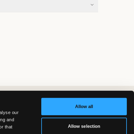
Allow all
alyse our
ing and
Allow selection
r that