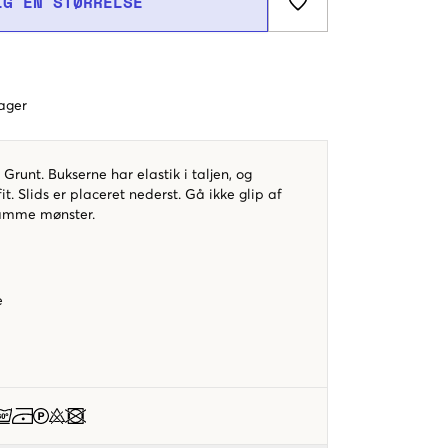
LG EN STØRRELSE
dager
Grunt. Bukserne har elastik i taljen, og
it. Slids er placeret nederst. Gå ikke glip af
samme mønster.
e