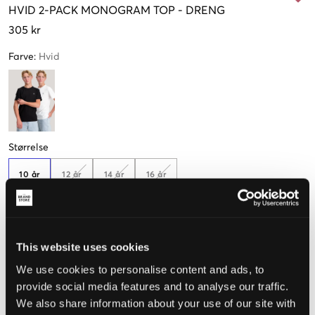
HVID
2-PACK MONOGRAM TOP
-
DRENG
305 kr
Farve
:
Hvid
Størrelse
10 år
12 år
14 år
16 år
140 cm
152 cm
164 cm
170 cm
Opfattet størrelse
This website uses cookies
We use cookies to personalise content and ads, to
Lille
Perfekt
Stor
provide social media features and to analyse our traffic.
STØRRELSESGUIDE
We also share information about your use of our site with