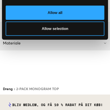
SKU
:
119224-007
Allow all
Råd om tøjvask
:
Allow selection
Washing advice
Materiale
Dreng
2-PACK MONOGRAM TOP
BLIV MEDLEM, OG FÅ 10 % RABAT PÅ DIT KØB!