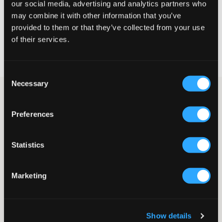
our social media, advertising and analytics partners who
VÆLG EN STØRRELSE
may combine it with other information that you’ve
provided to them or that they’ve collected from your use
of their services.
Hurtig levering
Fri fragt over 499 kr
Fortrydelsesret i 60 dager
Consent
Necessary
Selection
2-pak T-shirts fra Calvin Klein. Den ene er hvid, og den anden er
sort. T-shirten har rund halsudskæring og normal pasform. Disse
Preferences
fungerer lige så godt alene som under en hoodie eller
sweatshirt.
T-shirt
Statistics
2-pak
Rund halsudskæring
Normal pasform
Marketing
Tryk
Farve: Hvid/Sort
Supplier color/color code
:
White / Black
Show details