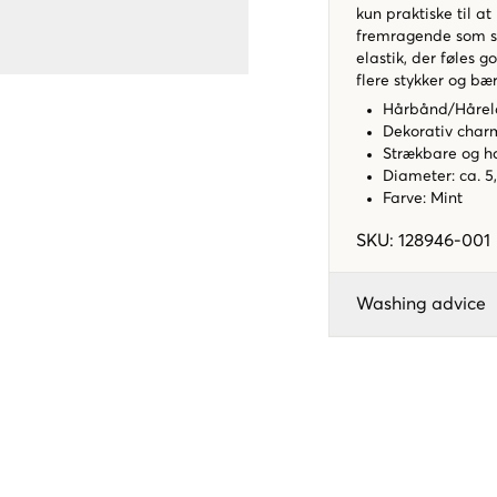
kun praktiske til a
fremragende som s
elastik, der føles g
flere stykker og 
Hårbånd/Hårela
Dekorativ char
Strækbare og h
Diameter: ca. 5
Farve: Mint
SKU
:
128946-001
Washing advice