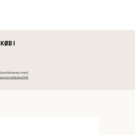
 KØB!
ke kombineres med
persondatapolitik