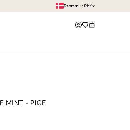
FRI FRAGT 
Denmark
/
DKK
Market switch
E MINT
-
PIGE