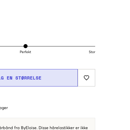
Perfekt
Stor
LG EN STØRRELSE
dager
årbånd fra ByEloise. Disse hårelastikker er ikke