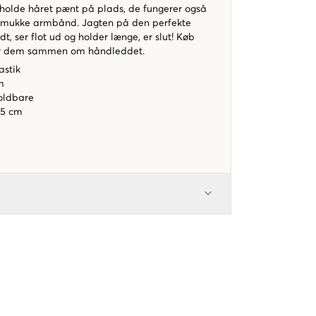
t holde håret pænt på plads, de fungerer også
mukke armbånd. Jagten på den perfekte
odt, ser flot ud og holder længe, er slut! Køb
bær dem sammen om håndleddet.
stik
m
oldbare
,5 cm