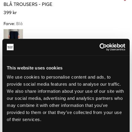
BLÅ
TROUSERS
-
PIGE
399 kr
Farve
:
Blå
Størrelse
This website uses cookies
140 cm
152 cm
164 cm
176 cm
We use cookies to personalise content and ads, to
provide social media features and to analyse our traffic.
Kun
1
We also share information about your use of our site with
tilbage
our social media, advertising and analytics partners who
may combine it with other information that you’ve
Opfattet størrelse
provided to them or that they’ve collected from your use
Lille
Perfekt
Stor
of their services.
STØRRELSESGUIDE