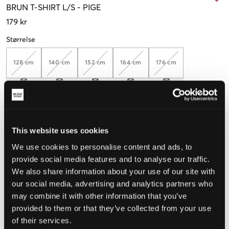
BRUN
T-SHIRT L/S
-
PIGE
179 kr
Størrelse
128 cm
140 cm
152 cm
164 cm
176 cm
Opfattet størrelse
This website uses cookies
Lille
Perfekt
Stor
We use cookies to personalise content and ads, to
provide social media features and to analyse our traffic.
We also share information about your use of our site with
VÆLG EN STØRRELSE
our social media, advertising and analytics partners who
may combine it with other information that you’ve
Hurtig levering
provided to them or that they’ve collected from your use
Fri fragt over 499 kr
of their services.
Fortrydelsesret i 60 dager