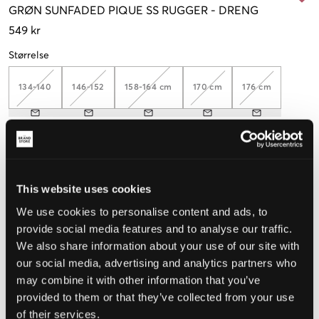
GRØN
SUNFADED PIQUE SS RUGGER
-
DRENG
549 kr
Størrelse
134-140
146-152
158-164 cm
170 cm
176 cm
Opfattet størrelse
Lille
Perfekt
Stor
This website uses cookies
STØRRELSESGUIDE
We use cookies to personalise content and ads, to
provide social media features and to analyse our traffic.
VÆLG EN STØRRELSE
We also share information about your use of our site with
our social media, advertising and analytics partners who
may combine it with other information that you’ve
Hurtig levering
provided to them or that they’ve collected from your use
Fri fragt over 499 kr
of their services.
Fortrydelsesret i 60 dager