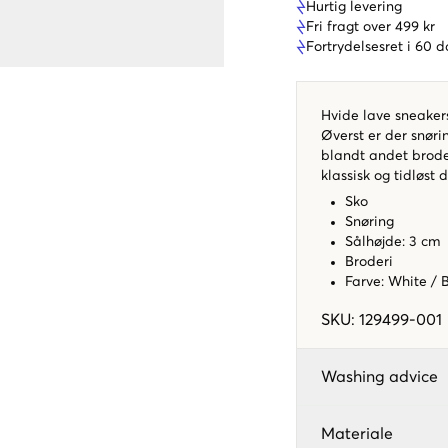
Hurtig levering
Fri fragt over 499 kr
Fortrydelsesret i 60 
Hvide lave sneaker
Øverst er der snøri
blandt andet brode
klassisk og tidløst 
Sko
Snøring
Sålhøjde: 3 cm
Broderi
Farve: White / 
SKU
:
129499-001
Washing advice
Materiale