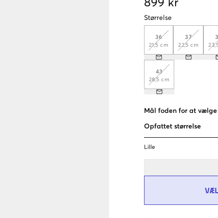
899 kr
Størrelse
36
37
21,5 cm
22,5 cm
23,
43
28,5 cm
Mål foden for at vælge 
Opfattet størrelse
Lille
VÆ