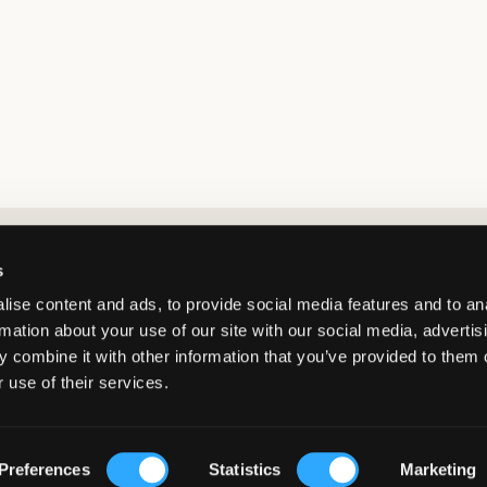
Market switcher
s
ise content and ads, to provide social media features and to an
rmation about your use of our site with our social media, advertis
 combine it with other information that you’ve provided to them o
 use of their services.
Denmark
/
DKK
© Copyright 2026 Kids Brand Store AB
Preferences
Statistics
Marketing