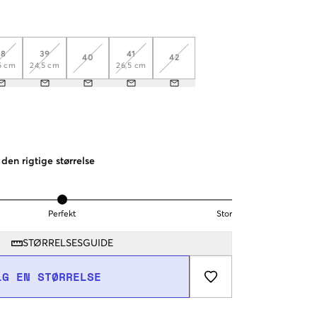
38
39
41
40
42
5 cm
24,5 cm
26,5 cm
den rigtige størrelse
Perfekt
Stor
STØRRELSESGUIDE
LG EN STØRRELSE