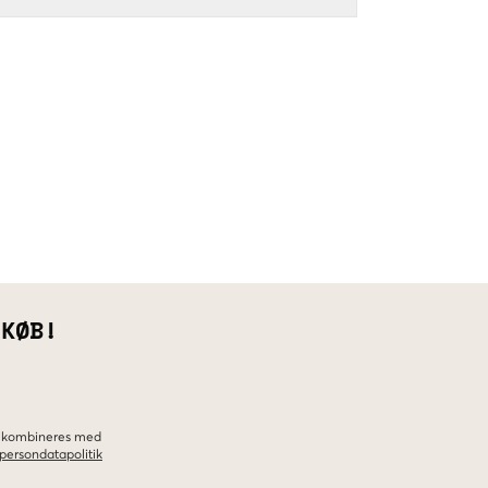
 KØB!
ke kombineres med
persondatapolitik