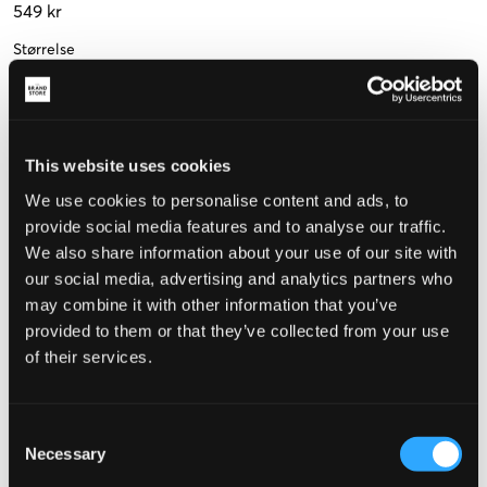
549 kr
Størrelse
35
36
37
38
39
(22.8 cm)
(23.5 cm)
(24.1 cm)
(24.5 cm)
This website uses cookies
Mål foden for at vælge den rigtige størrelse
We use cookies to personalise content and ads, to
Opfattet størrelse
provide social media features and to analyse our traffic.
We also share information about your use of our site with
Lille
Perfekt
Stor
our social media, advertising and analytics partners who
may combine it with other information that you’ve
STØRRELSESGUIDE
provided to them or that they’ve collected from your use
VÆLG EN STØRRELSE
of their services.
Hurtig levering
Consent
Fri fragt over 499 kr
Necessary
Selection
Fortrydelsesret i 60 dager