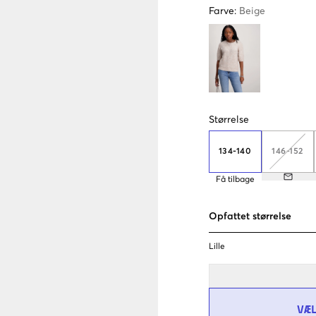
Farve
:
Beige
Størrelse
134-140
146-152
Få tilbage
Opfattet størrelse
Lille
VÆ