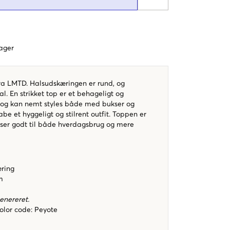
dager
fra LMTD. Halsudskæringen er rund, og
. En strikket top er et behageligt og
 og kan nemt styles både med bukser og
be et hyggeligt og stilrent outfit. Toppen er
sser godt til både hverdagsbrug og mere
ring
m
genereret.
color code
:
Peyote