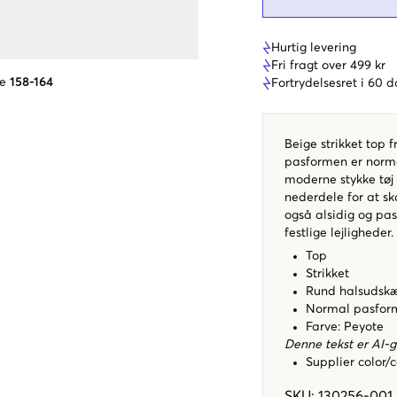
Hurtig levering
Fri fragt over 499 kr
se
158-164
Fortrydelsesret i 60 
Beige strikket top 
pasformen er normal
moderne stykke tøj
nederdele for at ska
også alsidig og pa
festlige lejligheder.
Top
Strikket
Rund halsudskæ
Normal pasfor
Farve: Peyote
Denne tekst er AI-
Supplier color/
SKU
:
130256-001