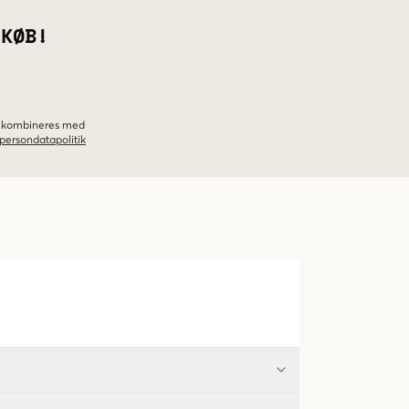
 KØB!
ke kombineres med
persondatapolitik