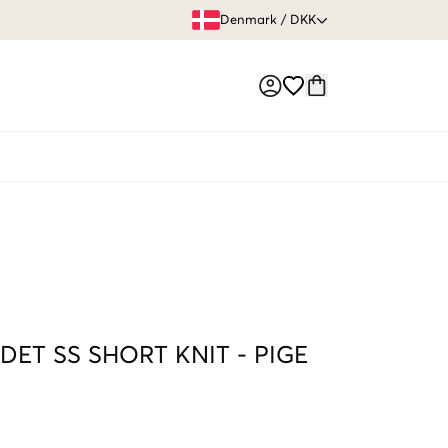
FRI FRAGT 
Denmark
/
DKK
Market switch
DET SS SHORT KNIT
-
PIGE