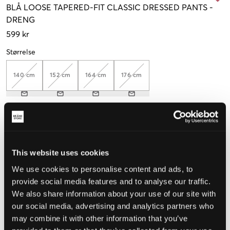
BLÅ
LOOSE TAPERED-FIT CLASSIC DRESSED PANTS
-
DRENG
599 kr
Størrelse
140 cm
152 cm
164 cm
176 cm
Opfattet størrelse
Lille
Perfekt
Stor
This website uses cookies
STØRRELSESGUIDE
We use cookies to personalise content and ads, to
provide social media features and to analyse our traffic.
VÆLG EN STØRRELSE
We also share information about your use of our site with
our social media, advertising and analytics partners who
may combine it with other information that you’ve
Hurtig levering