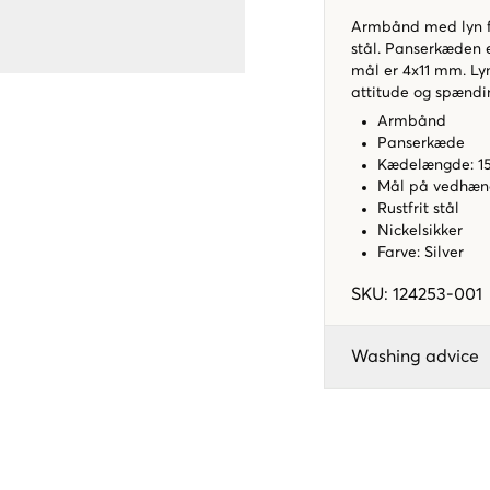
Armbånd med lyn fr
stål. Panserkæden e
mål er 4x11 mm. Lyne
attitude og spændi
Armbånd
Panserkæde
Kædelængde: 15
Mål på vedhæn
Rustfrit stål
Nickelsikker
Farve: Silver
SKU
:
124253-001
Washing advice