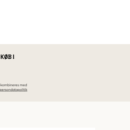
 KØB!
ke kombineres med
persondatapolitik