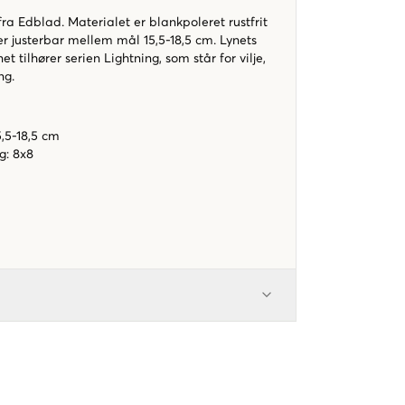
a Edblad. Materialet er blankpoleret rustfrit
r justerbar mellem mål 15,5-18,5 cm. Lynets
t tilhører serien Lightning, som står for vilje,
ng.
,5-18,5 cm
g: 8x8