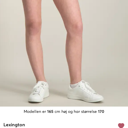
Modellen er
165
cm høj og har størrelse
170
Lexington