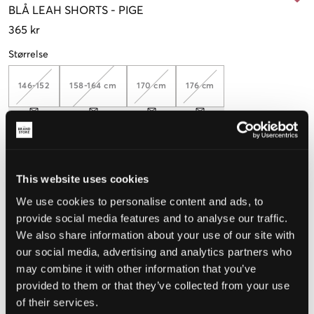
BLÅ
LEAH SHORTS
-
PIGE
365 kr
Størrelse
146-152
158-164 cm
170 cm
176 cm
Opfattet størrelse
This website uses cookies
Lille
Perfekt
Stor
We use cookies to personalise content and ads, to
STØRRELSESGUIDE
provide social media features and to analyse our traffic.
We also share information about your use of our site with
VÆLG EN STØRRELSE
our social media, advertising and analytics partners who
may combine it with other information that you’ve
Hurtig levering
provided to them or that they’ve collected from your use
Fri fragt over 499 kr
of their services.
Fortrydelsesret i 60 dager