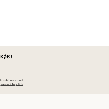
 KØB!
ke kombineres med
persondatapolitik