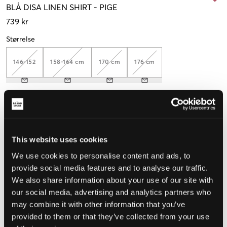
BLÅ
DISA LINEN SHIRT
-
PIGE
739 kr
Størrelse
146-152
158-164 cm
170 cm
176 cm
Opfattet størrelse
Lille
Perfekt
Stor
This website uses cookies
STØRRELSESGUIDE
We use cookies to personalise content and ads, to
provide social media features and to analyse our traffic.
VÆLG EN STØRRELSE
We also share information about your use of our site with
our social media, advertising and analytics partners who
may combine it with other information that you’ve
Hurtig levering
Fri fragt over 499 kr
provided to them or that they’ve collected from your use
Fortrydelsesret i 60 dager