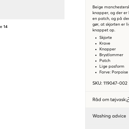
Beige manchesterskj
knapper, og der er
en patch, og på de
gør, at skjorten er 
se
14
knappet op.
Skjorte
Krave
Knapper
Brystlommer
Patch
Lige pasform
Farve: Porpois
SKU
:
119047-002
Råd om tøjvask
:
Washing advice