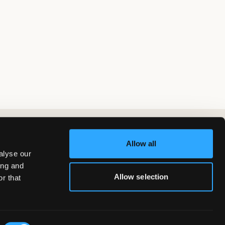
Allow all
alyse our
ing and
Allow selection
r that