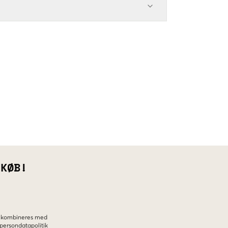
 KØB!
ke kombineres med
persondatapolitik