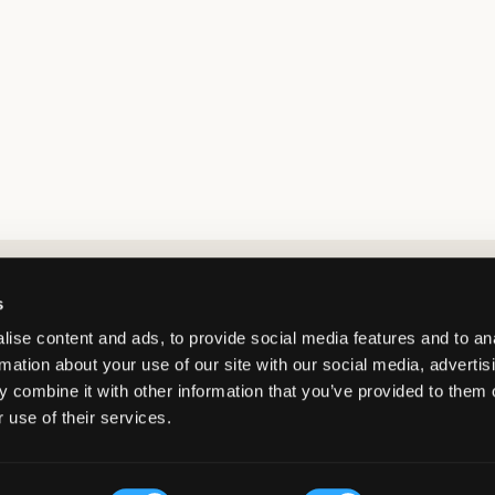
Market switcher
s
ise content and ads, to provide social media features and to an
rmation about your use of our site with our social media, advertis
 combine it with other information that you’ve provided to them o
 use of their services.
Denmark
/
DKK