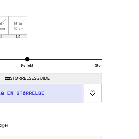
 år
16 år
 cm
170 cm
Perfekt
Stor
STØRRELSESGUIDE
LG EN STØRRELSE
dager