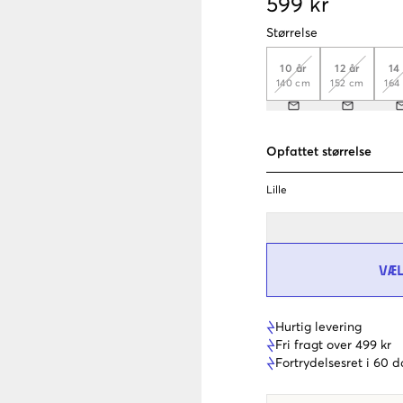
599 kr
Størrelse
10 år
12 år
14
140 cm
152 cm
164
Opfattet størrelse
Lille
VÆ
Hurtig levering
Fri fragt over 499 kr
Fortrydelsesret i 60 