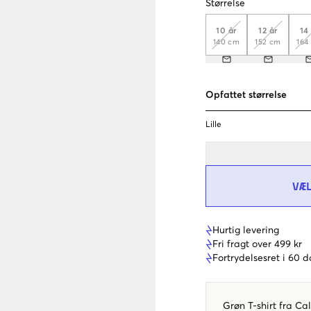
Størrelse
10 år
12 år
14
140 cm
152 cm
164
Opfattet størrelse
Lille
VÆ
Hurtig levering
Fri fragt over 499 kr
Fortrydelsesret i 60 
Grøn T-shirt fra Cal