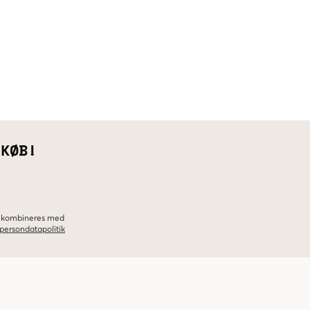
 KØB!
ke kombineres med
persondatapolitik