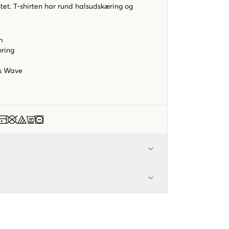
tet. T-shirten har rund halsudskæring og
rm
æring
s Wave