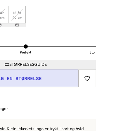
 år
16 år
 cm
170 cm
Perfekt
Stor
STØRRELSESGUIDE
LG EN STØRRELSE
dager
vin Klein. Mærkets logo er trykt i sort og hvid