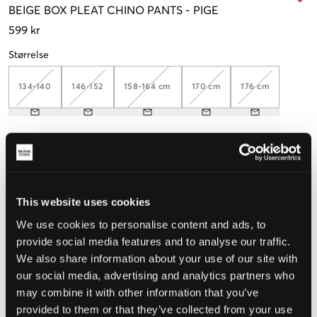
BEIGE
BOX PLEAT CHINO PANTS
-
PIGE
599 kr
Størrelse
134-140
146-152
158-164 cm
170 cm
176 cm
Opfattet størrelse
Lille
Perfekt
Stor
This website uses cookies
STØRRELSESGUIDE
We use cookies to personalise content and ads, to
VÆLG EN STØRRELSE
provide social media features and to analyse our traffic.
We also share information about your use of our site with
our social media, advertising and analytics partners who
Hurtig levering
may combine it with other information that you’ve
Fri fragt over 499 kr
provided to them or that they’ve collected from your use
Fortrydelsesret i 60 dager