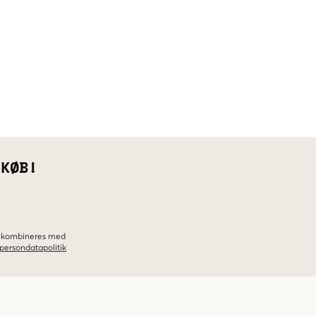
 KØB!
ke kombineres med
persondatapolitik