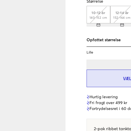
Størrelse
10-12 år
12-14 år
140-152 cm
152-164 cm
Opfattet størrelse
Lille
VÆ
Hurtig levering
Fri fragt over 499 kr
Fortrydelsesret i 60 
2-pak ribbet tankt