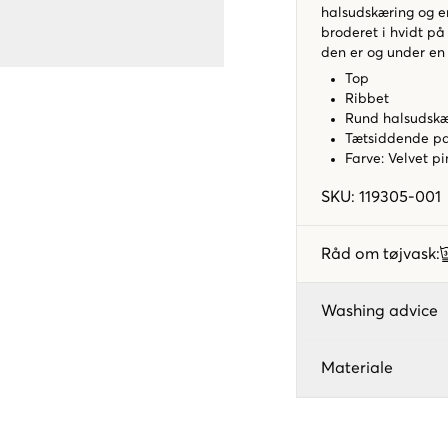
halsudskæring og e
broderet i hvidt p
den er og under en 
Top
Ribbet
Rund halsudskæ
Tætsiddende p
Farve: Velvet p
SKU
:
119305-001
Råd om tøjvask
:
Washing advice
Materiale