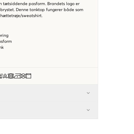
n tætsiddende pasform. Brandets logo er
å brystet. Denne tanktop fungerer både som
hættetrøje/sweatshirt.
ring
asform
ink