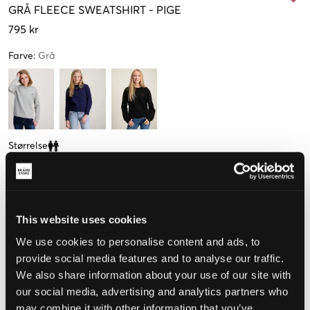
GRÅ
FLEECE SWEATSHIRT
-
PIGE
795 kr
Farve
:
Grå
Størrelse
Clone modal
S
M
L
XL
(136-138 cm)
(140-149 cm)
(150-161 cm)
(163-174 cm)
This website uses cookies
Opfattet størrelse
We use cookies to personalise content and ads, to
provide social media features and to analyse our traffic.
Lille
Perfekt
Stor
We also share information about your use of our site with
STØRRELSESGUIDE
our social media, advertising and analytics partners who
may combine it with other information that you’ve