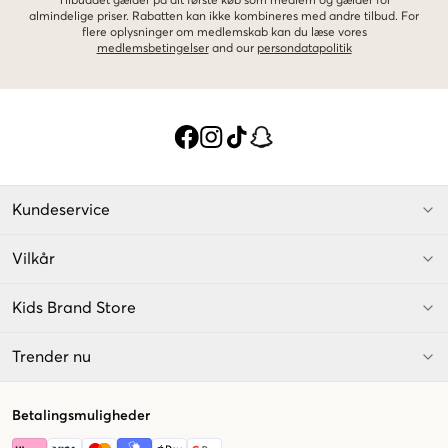
Tilbuddet gælder på dit første køb som medlem og gælder for
almindelige priser. Rabatten kan ikke kombineres med andre tilbud. For
flere oplysninger om medlemskab kan du læse vores
medlemsbetingelser
and our
persondatapolitik
Kundeservice
Vilkår
Kids Brand Store
Trender nu
Betalingsmuligheder