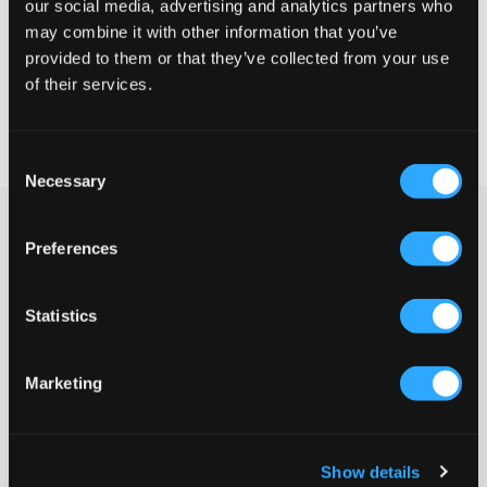
our social media, advertising and analytics partners who
may combine it with other information that you’ve
VÆLG EN STØRRELSE
provided to them or that they’ve collected from your use
of their services.
Hurtig levering
Fri fragt over 499 kr
Consent
Fortrydelsesret i 60 dager
Necessary
Selection
Sort sweatshirt fra Levis. Trøjen har en normal pasform og rund
halsudskæring. Dette er et af Levis mest klassiske styles, så med
Preferences
andre ord er denne trøje tidløs. Behagelig at have på og kan
med fordel styles sammen med jeans fra samme mærke.
Statistics
Sweatshirt
Rund halsudskæring
Print
Marketing
Ribbet manchetter
Normal pasform
Farve: Black
Supplier color/color code
:
BLACK
Show details