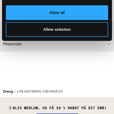
SKU
:
117968-005
Allow all
Råd om tøjvask
:
Allow selection
Washing advice
Materiale
Dreng
LVB BATWING CREWNECK
BLIV MEDLEM, OG FÅ 10 % RABAT PÅ DIT KØB!