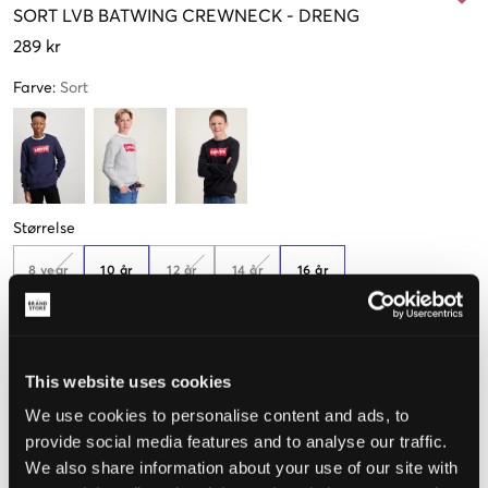
SORT
LVB BATWING CREWNECK
-
DRENG
289 kr
Farve
:
Sort
Størrelse
8 year
10 år
12 år
14 år
16 år
128 cm
140 cm
152 cm
164 cm
176 cm
Kun
1
tilbage
This website uses cookies
Opfattet størrelse
We use cookies to personalise content and ads, to
Lille
Perfekt
Stor
provide social media features and to analyse our traffic.
We also share information about your use of our site with
STØRRELSESGUIDE