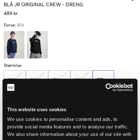
BLÅ
JR ORIGINAL CREW
-
DRENG
489 kr
Farve
:
Blå
Størrelse
130 cm
140 cm
150 cm
160 cm
170 cm
Kun
1
tilbage
This website uses cookies
Opfattet størrelse
We use cookies to personalise content and ads, to
Lille
Perfekt
Stor
provide social media features and to analyse our traffic.
We also share information about your use of our site with