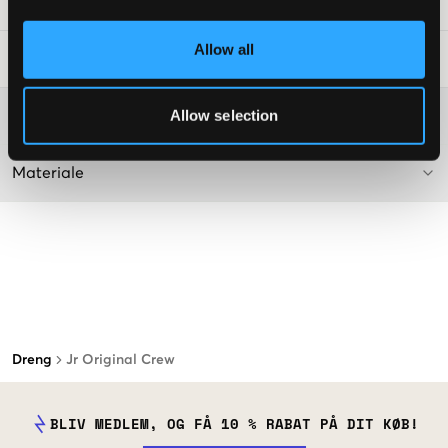
SKU
:
128117-001
Allow all
Råd om tøjvask
:
Allow selection
Washing advice
Materiale
Dreng
Jr Original Crew
BLIV MEDLEM, OG FÅ 10 % RABAT PÅ DIT KØB!