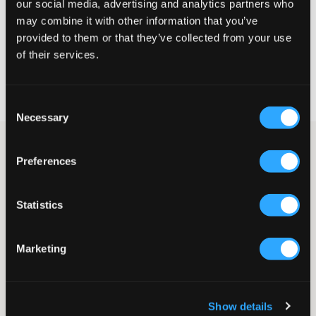
our social media, advertising and analytics partners who
may combine it with other information that you’ve
VÆLG EN STØRRELSE
provided to them or that they’ve collected from your use
of their services.
Hurtig levering
Fri fragt over 499 kr
Consent
Fortrydelsesret i 60 dager
Necessary
Selection
Mørkeblå klassisk sweatshirt fra Peak Performance. Mærkets
logo er broderet og placeret på brystet. Trøjen har rund
Preferences
halsudskæring og en normal pasform. Ribstrikkede manchetter
findes forneden og ved ærmeafslutningen.
Statistics
Sweatshirt
Rund halsudskæring
Ribstrikkede manchetter
Marketing
Broderi
Normal pasform
Farve: Blue Shadow - Off White
Supplier color/color code
:
BLUE SHADOW/OFFWHITE/
Show details