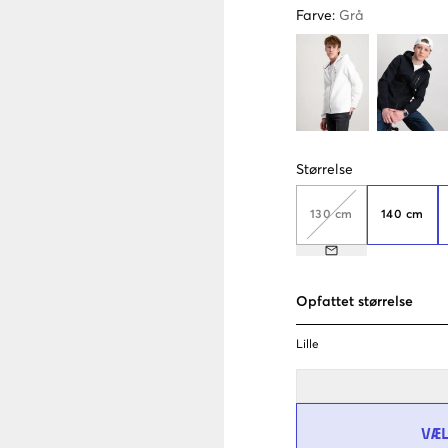
Farve
:
Grå
Størrelse
130 cm
140 cm
Opfattet størrelse
Lille
VÆ