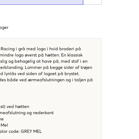
dager
 Racing i grå med logo i hvid broderi på
 mindre logo øverst på hætten. En klassisk
tslig og behagelig at have på, med stof i en
erblanding. Lommer på begge sider af trøjen
lynlås ved siden af logoet på brystet.
ndes både ved ærmeafslutningen og i taljen på
ast) ved hætten
meafslutning og nederkant
ne
 Mel
color code
:
GREY MEL