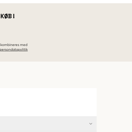
 KØB!
ke kombineres med
persondatapolitik