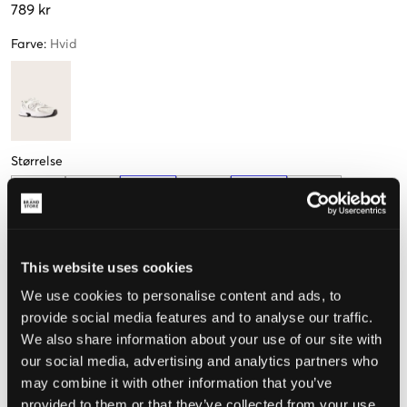
789 kr
Farve
:
Hvid
Størrelse
35,5
36
37
38
38,5
37,5
21,5 cm
22 cm
22,5 cm
23,5 cm
24 cm
This website uses cookies
39
40
We use cookies to personalise content and ads, to
provide social media features and to analyse our traffic.
Mål foden for at vælge den rigtige størrelse
We also share information about your use of our site with
our social media, advertising and analytics partners who
Opfattet størrelse
may combine it with other information that you’ve
provided to them or that they’ve collected from your use
Lille
Perfekt
Stor