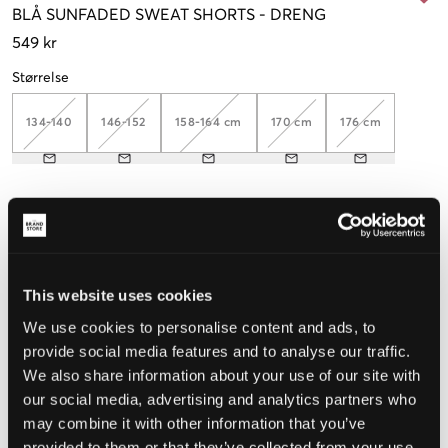
BLÅ
SUNFADED SWEAT SHORTS
-
DRENG
549 kr
Størrelse
134-140
146-152
158-164 cm
170 cm
176 cm
Opfattet størrelse
Lille
Perfekt
Stor
This website uses cookies
STØRRELSESGUIDE
We use cookies to personalise content and ads, to
VÆLG EN STØRRELSE
provide social media features and to analyse our traffic.
We also share information about your use of our site with
our social media, advertising and analytics partners who
Hurtig levering
may combine it with other information that you’ve
Fri fragt over 499 kr
Fortrydelsesret i 60 dager
provided to them or that they’ve collected from your use