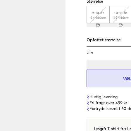
Størrelse
9-10 år
10-11 år
134-140cm
140-146cm
Opfattet størrelse
Lille
VÆ
Hurtig levering
Fri fragt over 499 kr
Fortrydelsesret i 60 
Lysgrå T-shirt fra 