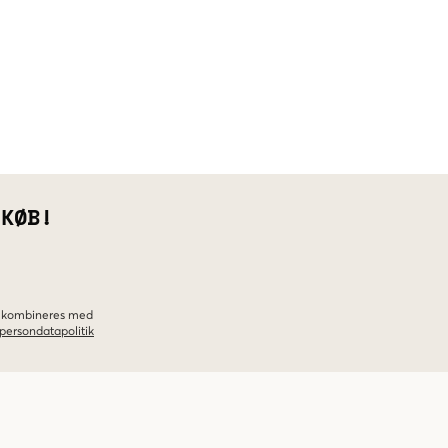
 KØB!
ke kombineres med
persondatapolitik