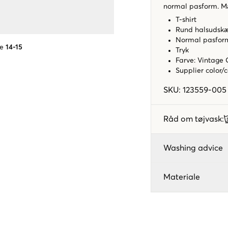
normal pasform. Mær
T-shirt
Rund halsudsk
Normal pasfo
se
14-15
Tryk
Farve: Vintage
Supplier color/
SKU
:
123559-005
Råd om tøjvask
:
Washing advice
Materiale