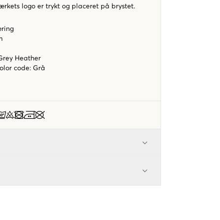
kets logo er trykt og placeret på brystet.
æring
rm
 Grey Heather
color code
:
Grå