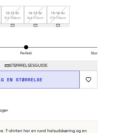
12-13 år
14-15 år
15-16 år
152-158cm
164-170cm
170-176cm
Perfekt
Stor
STØRRELSESGUIDE
LG EN STØRRELSE
dager
Lee. T-shirten har en rund halsudskæring og en