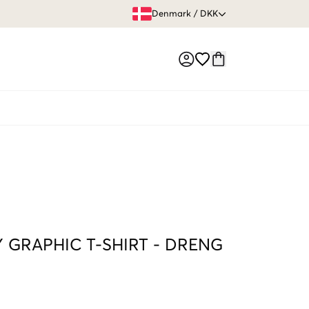
FRI FRAGT 
Denmark
/
DKK
Market switch
 GRAPHIC T-SHIRT
-
DRENG