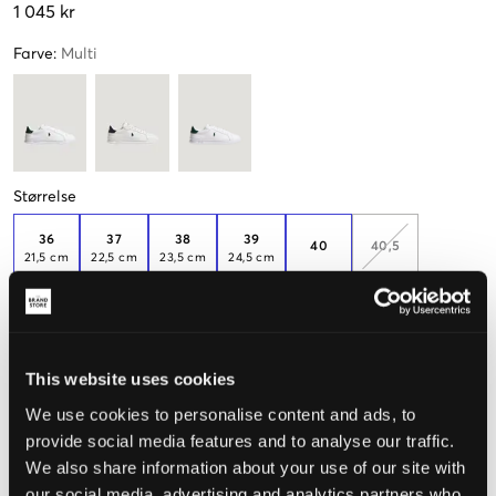
1 045 kr
Farve
:
Multi
Størrelse
36
37
38
39
40
40,5
21,5 cm
22,5 cm
23,5 cm
24,5 cm
41
41,5
42
26,5 cm
27 cm
This website uses cookies
Mål foden for at vælge den rigtige størrelse
We use cookies to personalise content and ads, to
provide social media features and to analyse our traffic.
Opfattet størrelse
We also share information about your use of our site with
our social media, advertising and analytics partners who
Lille
Perfekt
Stor