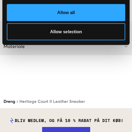
Supplier color/color code
:
Multi
Allow all
SKU
:
114244-003
Washing advice
Allow selection
Materiale
Dreng
Heritage Court II Leather Sneaker
BLIV MEDLEM, OG FÅ 10 % RABAT PÅ DIT KØB!